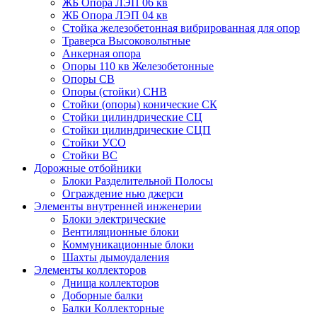
ЖБ Опора ЛЭП 06 кв
ЖБ Опора ЛЭП 04 кв
Стойка железобетонная вибрированная для опор
Траверса Высоковольтные
Анкерная опора
Опоры 110 кв Железобетонные
Опоры СВ
Опоры (стойки) СНВ
Стойки (опоры) конические СК
Стойки цилиндрические СЦ
Стойки цилиндрические СЦП
Стойки УСО
Стойки ВС
Дорожные отбойники
Блоки Разделительной Полосы
Ограждение нью джерси
Элементы внутренней инженерии
Блоки электрические
Вентиляционные блоки
Коммуникационные блоки
Шахты дымоудаления
Элементы коллекторов
Днища коллекторов
Доборные балки
Балки Коллекторные