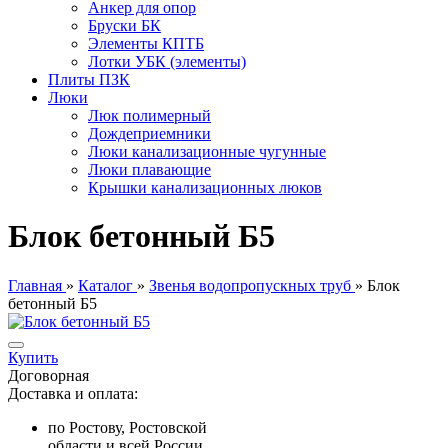
Анкер для опор
Бруски БК
Элементы КПТБ
Лотки УБК (элементы)
Плиты ПЗК
Люки
Люк полимерный
Дождеприемники
Люки канализационные чугунные
Люки плавающие
Крышки канализационных люков
Блок бетонный Б5
Главная
»
Каталог
»
Звенья водопропускных труб
»
Блок
бетонный Б5
Купить
Договорная
Доставка и оплата:
по Ростову, Ростовской
области и всей России.