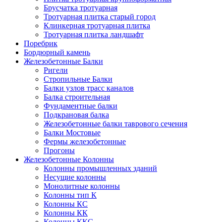
Брусчатка тротуарная
Тротуарная плитка старый город
Клинкерная тротуарная плитка
Тротуарная плитка ландшафт
Поребрик
Бордюрный камень
Железобетонные Балки
Ригели
Стропильные Балки
Балки узлов трасс каналов
Балка строительная
Фундаментные балки
Подкрановая балка
Железобетонные балки таврового сечения
Балки Мостовые
Фермы железобетонные
Прогоны
Железобетонные Колонны
Колонны промышленных зданий
Несущие колонны
Монолитные колонны
Колонны тип К
Колонны КС
Колонны КК
Колонны ККС