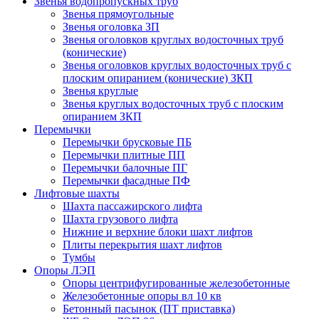
Звенья водопропускных труб
Звенья прямоугольные
Звенья оголовка ЗП
Звенья оголовков круглых водосточных труб
(конические)
Звенья оголовков круглых водосточных труб с
плоским опиранием (конические) ЗКП
Звенья круглые
Звенья круглых водосточных труб с плоским
опиранием ЗКП
Перемычки
Перемычки брусковые ПБ
Перемычки плитные ПП
Перемычки балочные ПГ
Перемычки фасадные ПФ
Лифтовые шахты
Шахта пассажирского лифта
Шахта грузового лифта
Нижние и верхние блоки шахт лифтов
Плиты перекрытия шахт лифтов
Тумбы
Опоры ЛЭП
Опоры центрифугированные железобетонные
Железобетонные опоры вл 10 кв
Бетонный пасынок (ПТ приставка)