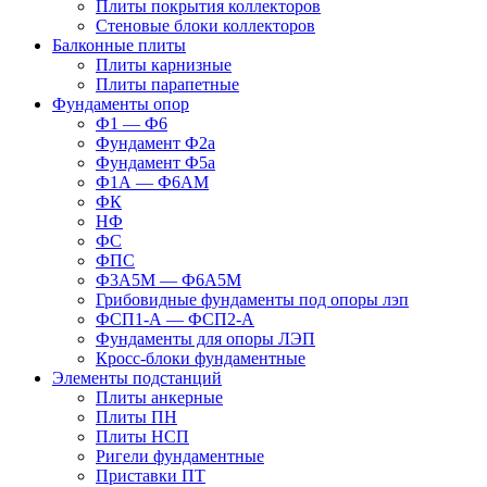
Плиты покрытия коллекторов
Стеновые блоки коллекторов
Балконные плиты
Плиты карнизные
Плиты парапетные
Фундаменты опор
Ф1 — Ф6
Фундамент Ф2а
Фундамент Ф5а
Ф1А — Ф6АМ
ФК
НФ
ФС
ФПС
Ф3А5М — Ф6А5М
Грибовидные фундаменты под опоры лэп
ФСП1-А — ФСП2-А
Фундаменты для опоры ЛЭП
Кросс-блоки фундаментные
Элементы подстанций
Плиты анкерные
Плиты ПН
Плиты НСП
Ригели фундаментные
Приставки ПТ