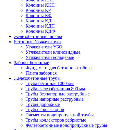
Колонны ККП
Колонны КР
Колонны КФ
Колонны КД
Колонны КДП
Колонны КДФ
Железобетонные шпалы
Бетонные Утяжелители
Утяжелители УБО
Утяжелители клиновидные
Утяжелители кольцевые
Заборы Бетонные
Фундамент для бетонного забора
Плита заборная
Железобетонные трубы
Труба бетонная 1000 мм
Труба железобетонная 800 мм
Трубы безнапорные раструбные
Трубы напорные раструбные
Трубы дорожные
Трубы коллекторов
Элементы водопропускной трубы
Трубы коллекторов ребристые
Железобетонные водопропускные трубы