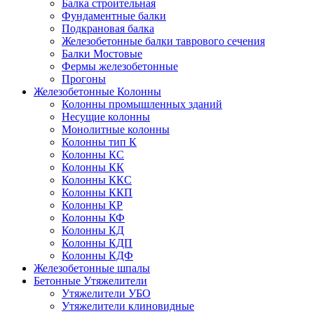
Балка строительная
Фундаментные балки
Подкрановая балка
Железобетонные балки таврового сечения
Балки Мостовые
Фермы железобетонные
Прогоны
Железобетонные Колонны
Колонны промышленных зданий
Несущие колонны
Монолитные колонны
Колонны тип К
Колонны КС
Колонны КК
Колонны ККС
Колонны ККП
Колонны КР
Колонны КФ
Колонны КД
Колонны КДП
Колонны КДФ
Железобетонные шпалы
Бетонные Утяжелители
Утяжелители УБО
Утяжелители клиновидные