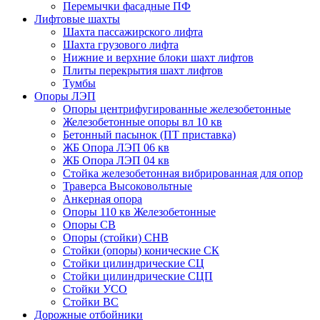
Перемычки фасадные ПФ
Лифтовые шахты
Шахта пассажирского лифта
Шахта грузового лифта
Нижние и верхние блоки шахт лифтов
Плиты перекрытия шахт лифтов
Тумбы
Опоры ЛЭП
Опоры центрифугированные железобетонные
Железобетонные опоры вл 10 кв
Бетонный пасынок (ПТ приставка)
ЖБ Опора ЛЭП 06 кв
ЖБ Опора ЛЭП 04 кв
Стойка железобетонная вибрированная для опор
Траверса Высоковольтные
Анкерная опора
Опоры 110 кв Железобетонные
Опоры СВ
Опоры (стойки) СНВ
Стойки (опоры) конические СК
Стойки цилиндрические СЦ
Стойки цилиндрические СЦП
Стойки УСО
Стойки ВС
Дорожные отбойники