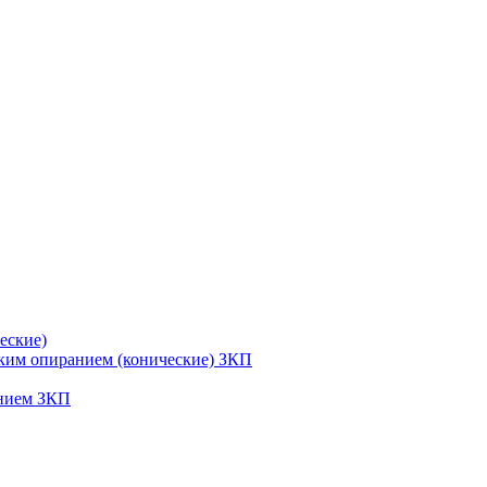
еские)
ским опиранием (конические) ЗКП
анием ЗКП