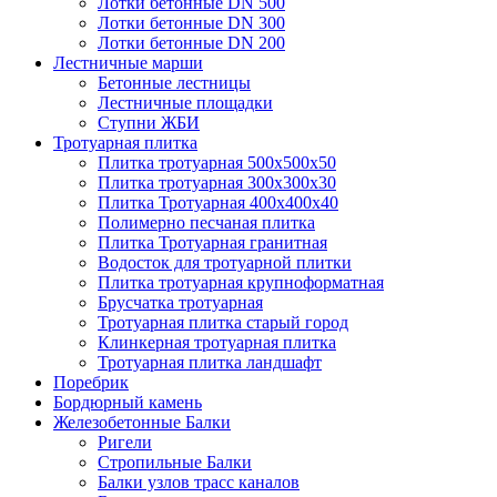
Лотки бетонные DN 500
Лотки бетонные DN 300
Лотки бетонные DN 200
Лестничные марши
Бетонные лестницы
Лестничные площадки
Ступни ЖБИ
Тротуарная плитка
Плитка тротуарная 500х500х50
Плитка тротуарная 300х300х30
Плитка Тротуарная 400x400x40
Полимерно песчаная плитка
Плитка Тротуарная гранитная
Водосток для тротуарной плитки
Плитка тротуарная крупноформатная
Брусчатка тротуарная
Тротуарная плитка старый город
Клинкерная тротуарная плитка
Тротуарная плитка ландшафт
Поребрик
Бордюрный камень
Железобетонные Балки
Ригели
Стропильные Балки
Балки узлов трасс каналов