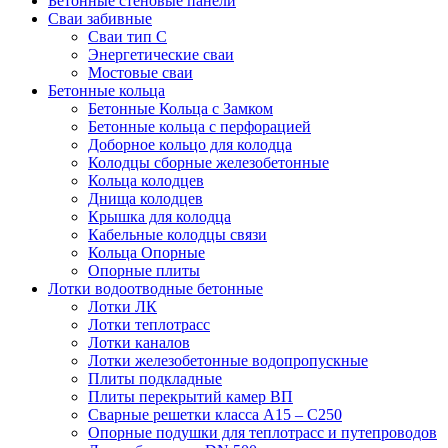
Бетонные стеновые панели
Сваи забивные
Сваи тип С
Энергетические сваи
Mостовые сваи
Бетонные кольца
Бетонные Кольца с Замком
Бетонные кольца с перфорацией
Доборное кольцо для колодца
Колодцы сборные железобетонные
Кольца колодцев
Днища колодцев
Крышка для колодца
Кабельные колодцы связи
Кольца Опорные
Опорные плиты
Лотки водоотводные бетонные
Лотки ЛК
Лотки теплотрасс
Лотки каналов
Лотки железобетонные водопропускные
Плиты подкладные
Плиты перекрытий камер ВП
Сварные решетки класса А15 – С250
Опорные подушки для теплотрасс и путепроводов