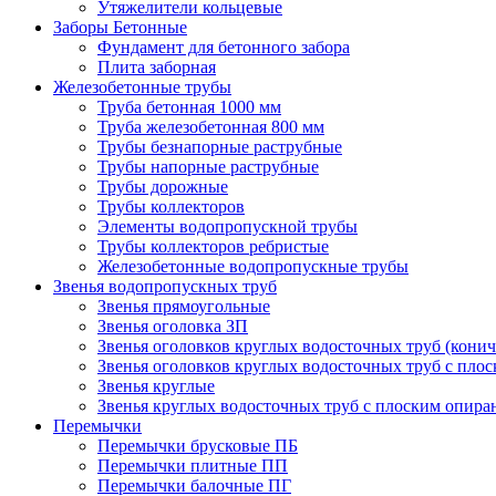
Утяжелители кольцевые
Заборы Бетонные
Фундамент для бетонного забора
Плита заборная
Железобетонные трубы
Труба бетонная 1000 мм
Труба железобетонная 800 мм
Трубы безнапорные раструбные
Трубы напорные раструбные
Трубы дорожные
Трубы коллекторов
Элементы водопропускной трубы
Трубы коллекторов ребристые
Железобетонные водопропускные трубы
Звенья водопропускных труб
Звенья прямоугольные
Звенья оголовка ЗП
Звенья оголовков круглых водосточных труб (конич
Звенья оголовков круглых водосточных труб с пло
Звенья круглые
Звенья круглых водосточных труб с плоским опир
Перемычки
Перемычки брусковые ПБ
Перемычки плитные ПП
Перемычки балочные ПГ