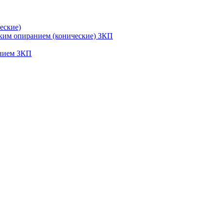
еские)
ским опиранием (конические) ЗКП
анием ЗКП