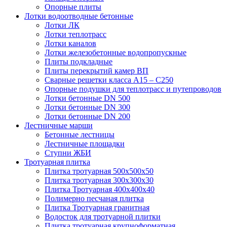
Опорные плиты
Лотки водоотводные бетонные
Лотки ЛК
Лотки теплотрасс
Лотки каналов
Лотки железобетонные водопропускные
Плиты подкладные
Плиты перекрытий камер ВП
Сварные решетки класса А15 – С250
Опорные подушки для теплотрасс и путепроводов
Лотки бетонные DN 500
Лотки бетонные DN 300
Лотки бетонные DN 200
Лестничные марши
Бетонные лестницы
Лестничные площадки
Ступни ЖБИ
Тротуарная плитка
Плитка тротуарная 500х500х50
Плитка тротуарная 300х300х30
Плитка Тротуарная 400x400x40
Полимерно песчаная плитка
Плитка Тротуарная гранитная
Водосток для тротуарной плитки
Плитка тротуарная крупноформатная