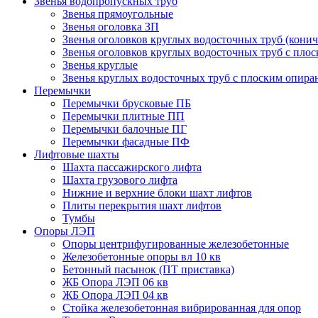
Звенья водопропускных труб
Звенья прямоугольные
Звенья оголовка ЗП
Звенья оголовков круглых водосточных труб (конич
Звенья оголовков круглых водосточных труб с пло
Звенья круглые
Звенья круглых водосточных труб с плоским опир
Перемычки
Перемычки брусковые ПБ
Перемычки плитные ПП
Перемычки балочные ПГ
Перемычки фасадные ПФ
Лифтовые шахты
Шахта пассажирского лифта
Шахта грузового лифта
Нижние и верхние блоки шахт лифтов
Плиты перекрытия шахт лифтов
Тумбы
Опоры ЛЭП
Опоры центрифугированные железобетонные
Железобетонные опоры вл 10 кв
Бетонный пасынок (ПТ приставка)
ЖБ Опора ЛЭП 06 кв
ЖБ Опора ЛЭП 04 кв
Стойка железобетонная вибрированная для опор