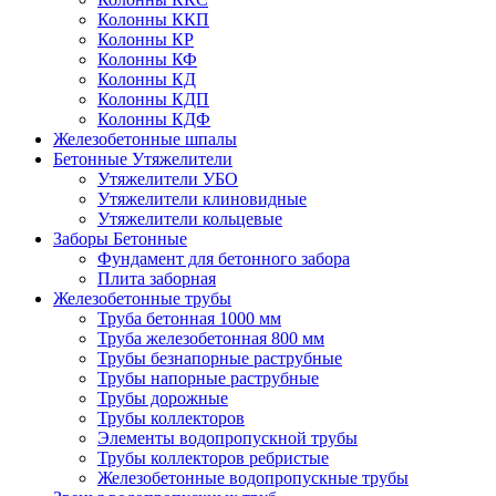
Колонны ККП
Колонны КР
Колонны КФ
Колонны КД
Колонны КДП
Колонны КДФ
Железобетонные шпалы
Бетонные Утяжелители
Утяжелители УБО
Утяжелители клиновидные
Утяжелители кольцевые
Заборы Бетонные
Фундамент для бетонного забора
Плита заборная
Железобетонные трубы
Труба бетонная 1000 мм
Труба железобетонная 800 мм
Трубы безнапорные раструбные
Трубы напорные раструбные
Трубы дорожные
Трубы коллекторов
Элементы водопропускной трубы
Трубы коллекторов ребристые
Железобетонные водопропускные трубы