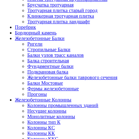
Брусчатка тротуарная
Тротуарная плитка старый город
Клинкерная тротуарная плитка
Тротуарная плитка ландшафт
Поребрик
Бордюрный камень
Железобетонные Балки
Ригели
Стропильные Балки
Балки узлов трасс каналов
Балка строительная
Фундаментные балки
Подкрановая балка
Железобетонные балки таврового сечения
Балки Мостовые
Фермы железобетонные
Прогоны
Железобетонные Колонны
Колонны промышленных зданий
Несущие колонны
Монолитные колонны
Колонны тип К
Колонны КС
Колонны КК
Колонны ККС