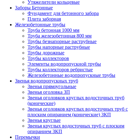
Утяжелители кольцевые
Заборы Бетонные
Фундамент для бетонного забора
Плита заборная
Железобетонные трубы
Труба бетонная 1000 мм
Труба железобетонная 800 мм
Трубы безнапорные раструбные
Трубы напорные раструбные
Трубы дорожные
Трубы коллекторов
Элементы водопропускной трубы
Трубы коллекторов ребристые
Железобетонные водопропускные трубы
Звенья водопропускных труб
Звенья прямоугольные
Звенья оголовка ЗП
Звенья оголовков круглых водосточных труб
(конические)
Звенья оголовков круглых водосточных труб с
плоским опиранием (конические) ЗКП
Звенья круглые
Звенья круглых водосточных труб с плоским
опиранием ЗКП
Перемычки