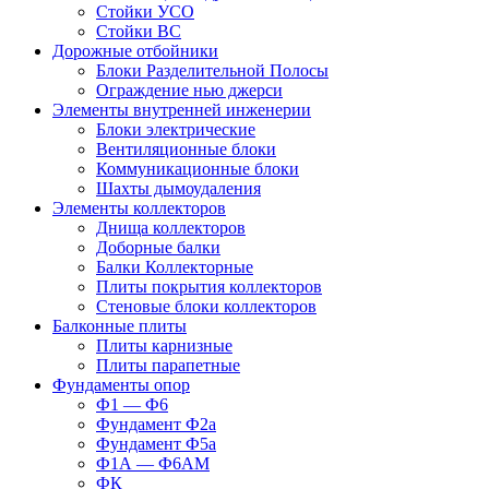
Стойки УСО
Стойки ВС
Дорожные отбойники
Блоки Разделительной Полосы
Ограждение нью джерси
Элементы внутренней инженерии
Блоки электрические
Вентиляционные блоки
Коммуникационные блоки
Шахты дымоудаления
Элементы коллекторов
Днища коллекторов
Доборные балки
Балки Коллекторные
Плиты покрытия коллекторов
Стеновые блоки коллекторов
Балконные плиты
Плиты карнизные
Плиты парапетные
Фундаменты опор
Ф1 — Ф6
Фундамент Ф2а
Фундамент Ф5а
Ф1А — Ф6АМ
ФК