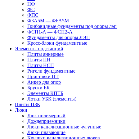
НФ
ФС
ФПС
Ф3А5М — Ф6А5М
Грибовидные фундаменты под опоры лэп
ФСП1-А — ФСП2-А
Фундаменты для опоры ЛЭП
Кросс-блоки фундаментные
Элементы подстанций
Плиты анкерные
Плиты ПН
Плиты НСП
Ригели фундаментные
Приставки ПТ
Анкер для опор
Бруски БК
Элементы КПТБ
Лотки УБК (элементы)
Плиты ПЗК
Люки
Люк полимерный
Дождеприемники
Люки канализационные чугунные
Люки плавающие
Крышки канализационных люков