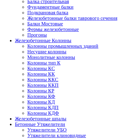
Балка строительная
Фундаментные балки
Подкрановая балка
Железобетонные балки таврового сечения
Балки Мостовые
Фермы железобетонные
Прогоны
Железобетонные Колонны
Колонны промышленных зданий
Несущие колонны
Монолитные колонны
Колонны тип К
Колонны КС
Колонны КК
Колонны ККС
Колонны ККП
Колонны КР
Колонны КФ
Колонны КД
Колонны КДП
Колонны КДФ
Железобетонные шпалы
Бетонные Утяжелители
Утяжелители УБО
Утяжелители клиновидные