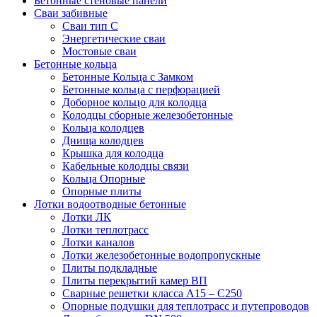
Бетонные стеновые панели
Сваи забивные
Сваи тип С
Энергетические сваи
Mостовые сваи
Бетонные кольца
Бетонные Кольца с Замком
Бетонные кольца с перфорацией
Доборное кольцо для колодца
Колодцы сборные железобетонные
Кольца колодцев
Днища колодцев
Крышка для колодца
Кабельные колодцы связи
Кольца Опорные
Опорные плиты
Лотки водоотводные бетонные
Лотки ЛК
Лотки теплотрасс
Лотки каналов
Лотки железобетонные водопропускные
Плиты подкладные
Плиты перекрытий камер ВП
Сварные решетки класса А15 – С250
Опорные подушки для теплотрасс и путепроводов