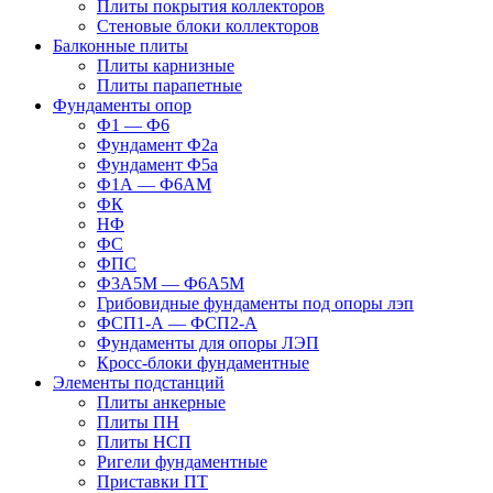
Плиты покрытия коллекторов
Стеновые блоки коллекторов
Балконные плиты
Плиты карнизные
Плиты парапетные
Фундаменты опор
Ф1 — Ф6
Фундамент Ф2а
Фундамент Ф5а
Ф1А — Ф6АМ
ФК
НФ
ФС
ФПС
Ф3А5М — Ф6А5М
Грибовидные фундаменты под опоры лэп
ФСП1-А — ФСП2-А
Фундаменты для опоры ЛЭП
Кросс-блоки фундаментные
Элементы подстанций
Плиты анкерные
Плиты ПН
Плиты НСП
Ригели фундаментные
Приставки ПТ