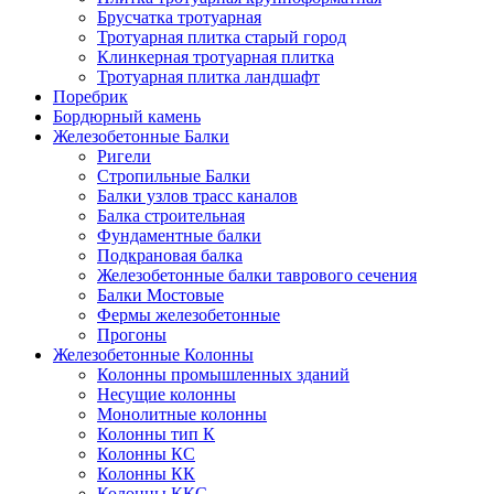
Брусчатка тротуарная
Тротуарная плитка старый город
Клинкерная тротуарная плитка
Тротуарная плитка ландшафт
Поребрик
Бордюрный камень
Железобетонные Балки
Ригели
Стропильные Балки
Балки узлов трасс каналов
Балка строительная
Фундаментные балки
Подкрановая балка
Железобетонные балки таврового сечения
Балки Мостовые
Фермы железобетонные
Прогоны
Железобетонные Колонны
Колонны промышленных зданий
Несущие колонны
Монолитные колонны
Колонны тип К
Колонны КС
Колонны КК
Колонны ККС