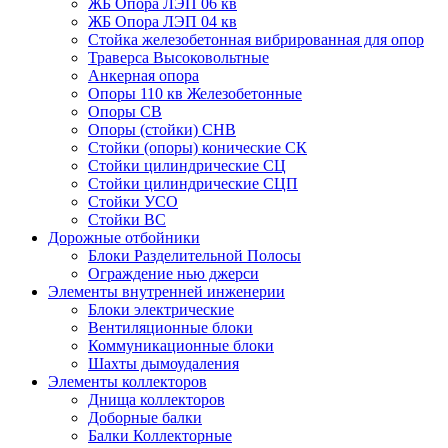
ЖБ Опора ЛЭП 06 кв
ЖБ Опора ЛЭП 04 кв
Стойка железобетонная вибрированная для опор
Траверса Высоковольтные
Анкерная опора
Опоры 110 кв Железобетонные
Опоры СВ
Опоры (стойки) СНВ
Стойки (опоры) конические СК
Стойки цилиндрические СЦ
Стойки цилиндрические СЦП
Стойки УСО
Стойки ВС
Дорожные отбойники
Блоки Разделительной Полосы
Ограждение нью джерси
Элементы внутренней инженерии
Блоки электрические
Вентиляционные блоки
Коммуникационные блоки
Шахты дымоудаления
Элементы коллекторов
Днища коллекторов
Доборные балки
Балки Коллекторные