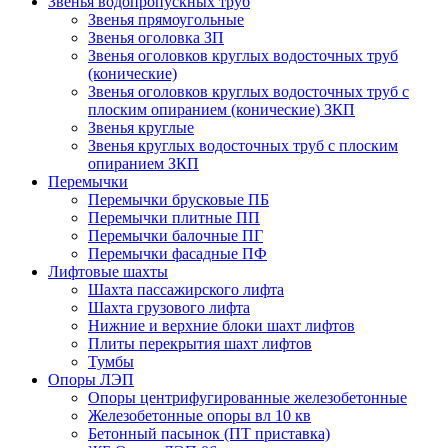
Звенья водопропускных труб
Звенья прямоугольные
Звенья оголовка ЗП
Звенья оголовков круглых водосточных труб
(конические)
Звенья оголовков круглых водосточных труб с
плоским опиранием (конические) ЗКП
Звенья круглые
Звенья круглых водосточных труб с плоским
опиранием ЗКП
Перемычки
Перемычки брусковые ПБ
Перемычки плитные ПП
Перемычки балочные ПГ
Перемычки фасадные ПФ
Лифтовые шахты
Шахта пассажирского лифта
Шахта грузового лифта
Нижние и верхние блоки шахт лифтов
Плиты перекрытия шахт лифтов
Тумбы
Опоры ЛЭП
Опоры центрифугированные железобетонные
Железобетонные опоры вл 10 кв
Бетонный пасынок (ПТ приставка)