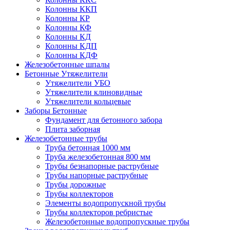
Колонны ККП
Колонны КР
Колонны КФ
Колонны КД
Колонны КДП
Колонны КДФ
Железобетонные шпалы
Бетонные Утяжелители
Утяжелители УБО
Утяжелители клиновидные
Утяжелители кольцевые
Заборы Бетонные
Фундамент для бетонного забора
Плита заборная
Железобетонные трубы
Труба бетонная 1000 мм
Труба железобетонная 800 мм
Трубы безнапорные раструбные
Трубы напорные раструбные
Трубы дорожные
Трубы коллекторов
Элементы водопропускной трубы
Трубы коллекторов ребристые
Железобетонные водопропускные трубы