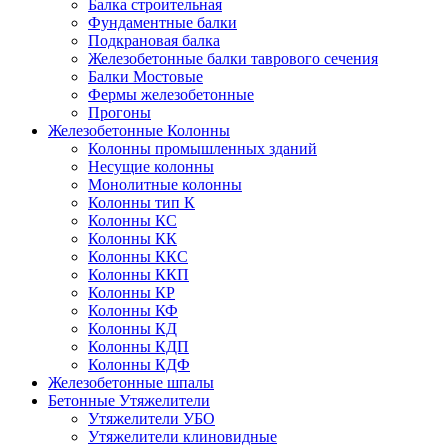
Балка строительная
Фундаментные балки
Подкрановая балка
Железобетонные балки таврового сечения
Балки Мостовые
Фермы железобетонные
Прогоны
Железобетонные Колонны
Колонны промышленных зданий
Несущие колонны
Монолитные колонны
Колонны тип К
Колонны КС
Колонны КК
Колонны ККС
Колонны ККП
Колонны КР
Колонны КФ
Колонны КД
Колонны КДП
Колонны КДФ
Железобетонные шпалы
Бетонные Утяжелители
Утяжелители УБО
Утяжелители клиновидные