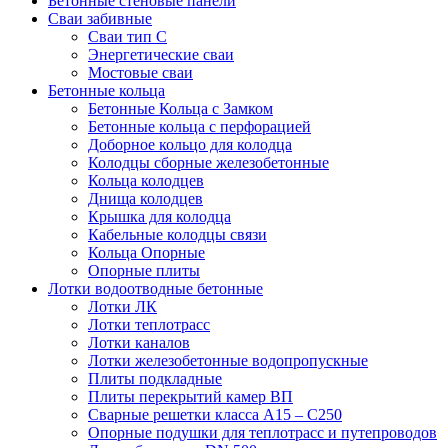
Бетонные стеновые панели
Сваи забивные
Сваи тип С
Энергетические сваи
Mостовые сваи
Бетонные кольца
Бетонные Кольца с Замком
Бетонные кольца с перфорацией
Доборное кольцо для колодца
Колодцы сборные железобетонные
Кольца колодцев
Днища колодцев
Крышка для колодца
Кабельные колодцы связи
Кольца Опорные
Опорные плиты
Лотки водоотводные бетонные
Лотки ЛК
Лотки теплотрасс
Лотки каналов
Лотки железобетонные водопропускные
Плиты подкладные
Плиты перекрытий камер ВП
Сварные решетки класса А15 – С250
Опорные подушки для теплотрасс и путепроводов