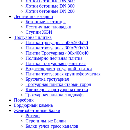
Лотки бетонные DN 500
Лотки бетонные DN 300
Лотки бетонные DN 200
Лестничные марши
Бетонные лестницы
Лестничные площадки
Ступни ЖБИ
Тротуарная плитка
Плитка тротуарная 500х500х50
Плитка тротуарная 300х300х30
Плитка Тротуарная 400x400x40
Полимерно песчаная плитка
Плитка Тротуарная гранитная
Водосток для тротуарной плитки
Плитка тротуарная крупноформатная
Брусчатка тротуарная
Тротуарная плитка старый город
Клинкерная тротуарная плитка
Тротуарная плитка ландшафт
Поребрик
Бордюрный камень
Железобетонные Балки
Ригели
Стропильные Балки
Балки узлов трасс каналов