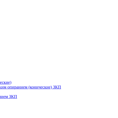
еские)
ским опиранием (конические) ЗКП
анием ЗКП