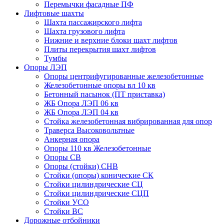
Перемычки фасадные ПФ
Лифтовые шахты
Шахта пассажирского лифта
Шахта грузового лифта
Нижние и верхние блоки шахт лифтов
Плиты перекрытия шахт лифтов
Тумбы
Опоры ЛЭП
Опоры центрифугированные железобетонные
Железобетонные опоры вл 10 кв
Бетонный пасынок (ПТ приставка)
ЖБ Опора ЛЭП 06 кв
ЖБ Опора ЛЭП 04 кв
Стойка железобетонная вибрированная для опор
Траверса Высоковольтные
Анкерная опора
Опоры 110 кв Железобетонные
Опоры СВ
Опоры (стойки) СНВ
Стойки (опоры) конические СК
Стойки цилиндрические СЦ
Стойки цилиндрические СЦП
Стойки УСО
Стойки ВС
Дорожные отбойники