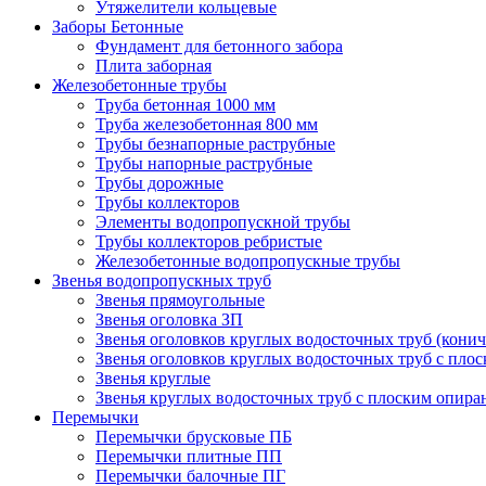
Утяжелители кольцевые
Заборы Бетонные
Фундамент для бетонного забора
Плита заборная
Железобетонные трубы
Труба бетонная 1000 мм
Труба железобетонная 800 мм
Трубы безнапорные раструбные
Трубы напорные раструбные
Трубы дорожные
Трубы коллекторов
Элементы водопропускной трубы
Трубы коллекторов ребристые
Железобетонные водопропускные трубы
Звенья водопропускных труб
Звенья прямоугольные
Звенья оголовка ЗП
Звенья оголовков круглых водосточных труб (конич
Звенья оголовков круглых водосточных труб с пло
Звенья круглые
Звенья круглых водосточных труб с плоским опир
Перемычки
Перемычки брусковые ПБ
Перемычки плитные ПП
Перемычки балочные ПГ