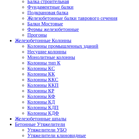
Балка строительная
Фундаментные балки
Подкрановая балка
Железобетонные балки таврового сечения
Балки Мостовые
Фермы железобетонные
Прогоны
Железобетонные Колонны
Колонны промышленных зданий
Несущие колонны
Монолитные колонны
Колонны тип К
Колонны КС
Колонны КК
Колонны ККС
Колонны ККП
Колонны КР
Колонны КФ
Колонны КД
Колонны КДП
Колонны КДФ
Железобетонные шпалы
Бетонные Утяжелители
Утяжелители УБО
Утяжелители клиновидные