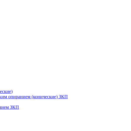
еские)
ским опиранием (конические) ЗКП
анием ЗКП