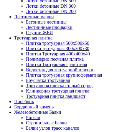
Лотки бетонные DN 500
Лотки бетонные DN 300
Лотки бетонные DN 200
Лестничные марши
Бетонные лестницы
Лестничные площадки
Ступни ЖБИ
Тротуарная плитка
Плитка тротуарная 500х500х50
Плитка тротуарная 300х300х30
Плитка Тротуарная 400x400x40
Полимерно песчаная плитка
Плитка Тротуарная гранитная
Водосток для тротуарной плитки
Плитка тротуарная крупноформатная
Брусчатка тротуарная
Тротуарная плитка старый город
Клинкерная тротуарная плитка
Тротуарная плитка ландшафт
Поребрик
Бордюрный камень
Железобетонные Балки
Ригели
Стропильные Балки
Балки узлов трасс каналов