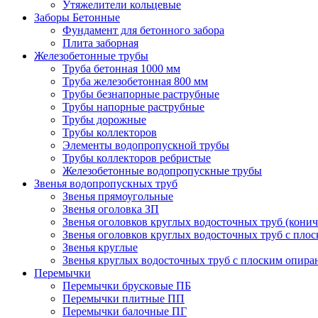
Утяжелители кольцевые
Заборы Бетонные
Фундамент для бетонного забора
Плита заборная
Железобетонные трубы
Труба бетонная 1000 мм
Труба железобетонная 800 мм
Трубы безнапорные раструбные
Трубы напорные раструбные
Трубы дорожные
Трубы коллекторов
Элементы водопропускной трубы
Трубы коллекторов ребристые
Железобетонные водопропускные трубы
Звенья водопропускных труб
Звенья прямоугольные
Звенья оголовка ЗП
Звенья оголовков круглых водосточных труб (конич
Звенья оголовков круглых водосточных труб с пло
Звенья круглые
Звенья круглых водосточных труб с плоским опир
Перемычки
Перемычки брусковые ПБ
Перемычки плитные ПП
Перемычки балочные ПГ