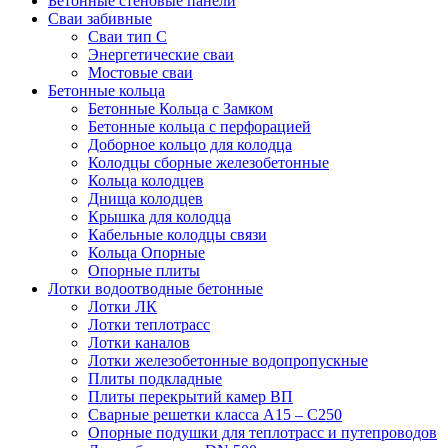
Бетонные стеновые панели
Сваи забивные
Сваи тип С
Энергетические сваи
Mостовые сваи
Бетонные кольца
Бетонные Кольца с Замком
Бетонные кольца с перфорацией
Доборное кольцо для колодца
Колодцы сборные железобетонные
Кольца колодцев
Днища колодцев
Крышка для колодца
Кабельные колодцы связи
Кольца Опорные
Опорные плиты
Лотки водоотводные бетонные
Лотки ЛК
Лотки теплотрасс
Лотки каналов
Лотки железобетонные водопропускные
Плиты подкладные
Плиты перекрытий камер ВП
Сварные решетки класса А15 – С250
Опорные подушки для теплотрасс и путепроводов