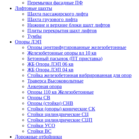
Перемычки фасадные ПФ
Лифтовые шахты
Шахта пассажирского лифта
Шахта грузового лифта
Нижние и верхние блоки шахт лифтов
Плиты перекрытия шахт лифтов
Тумбы
Опоры ЛЭП
Опоры центрифугированные железобетонные
Железобетонные опоры вл 10 кв
Бетонный пасынок (ПТ приставка)
ЖБ Опора ЛЭП 06 кв
ЖБ Опора ЛЭП 04 кв
Стойка железобетонная вибрированная для опор
Траверса Высоковольтные
Анкерная опора
Опоры 110 кв Железобетонные
Опоры СВ
Опоры (стойки) СНВ
Стойки (опоры) конические СК
Стойки цилиндрические СЦ
Стойки цилиндрические СЦП
Стойки УСО
Стойки ВС
Дорожные отбойники