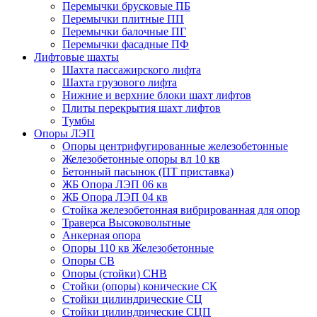
Перемычки брусковые ПБ
Перемычки плитные ПП
Перемычки балочные ПГ
Перемычки фасадные ПФ
Лифтовые шахты
Шахта пассажирского лифта
Шахта грузового лифта
Нижние и верхние блоки шахт лифтов
Плиты перекрытия шахт лифтов
Тумбы
Опоры ЛЭП
Опоры центрифугированные железобетонные
Железобетонные опоры вл 10 кв
Бетонный пасынок (ПТ приставка)
ЖБ Опора ЛЭП 06 кв
ЖБ Опора ЛЭП 04 кв
Стойка железобетонная вибрированная для опор
Траверса Высоковольтные
Анкерная опора
Опоры 110 кв Железобетонные
Опоры СВ
Опоры (стойки) СНВ
Стойки (опоры) конические СК
Стойки цилиндрические СЦ
Стойки цилиндрические СЦП