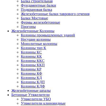
Балка строительная
Фундаментные балки
Подкрановая балка
Железобетонные балки таврового сечения
Балки Мостовые
Фермы железобетонные
Прогоны
Железобетонные Колонны
Колонны промышленных зданий
Несущие колонны
Монолитные колонны
Колонны тип К
Колонны КС
Колонны КК
Колонны ККС
Колонны ККП
Колонны КР
Колонны КФ
Колонны КД
Колонны КДП
Колонны КДФ
Железобетонные шпалы
Бетонные Утяжелители
Утяжелители УБО
Утяжелители клиновидные