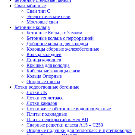
Бетонные стеновые панели
Сваи забивные
Сваи тип С
Энергетические сваи
Mостовые сваи
Бетонные кольца
Бетонные Кольца с Замком
Бетонные кольца с перфорацией
Доборное кольцо для колодца
Колодцы сборные железобетонные
Кольца колодцев
Днища колодцев
Крышка для колодца
Кабельные колодцы связи
Кольца Опорные
Опорные плиты
Лотки водоотводные бетонные
Лотки ЛК
Лотки теплотрасс
Лотки каналов
Лотки железобетонные водопропускные
Плиты подкладные
Плиты перекрытий камер ВП
Сварные решетки класса А15 – С250
Опорные подушки для теплотрасс и путепроводов