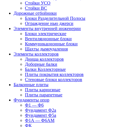
Стойки УСО
Стойки ВС
Дорожные отбойники
Блоки Разделительной Полосы
Ограждение нью джерси
Элементы внутренней инженерии
Блоки электрические
Вентиляционные блоки
Коммуникационные блоки
Шахты дымоудаления
Элементы коллекторов
Днища коллекторов
Доборные балки
Балки Коллекторные
Плиты покрытия коллекторов
Стеновые блоки коллекторов
Балконные плиты
Плиты карнизные
Плиты парапетные
Фундаменты опор
Ф1 — Ф6
Фундамент Ф2а
Фундамент Ф5а
Ф1А — Ф6АМ
ФК