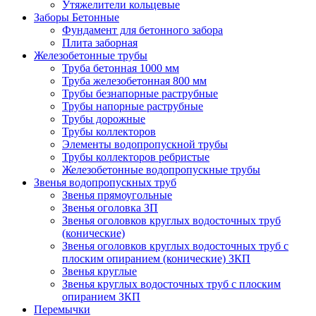
Утяжелители кольцевые
Заборы Бетонные
Фундамент для бетонного забора
Плита заборная
Железобетонные трубы
Труба бетонная 1000 мм
Труба железобетонная 800 мм
Трубы безнапорные раструбные
Трубы напорные раструбные
Трубы дорожные
Трубы коллекторов
Элементы водопропускной трубы
Трубы коллекторов ребристые
Железобетонные водопропускные трубы
Звенья водопропускных труб
Звенья прямоугольные
Звенья оголовка ЗП
Звенья оголовков круглых водосточных труб
(конические)
Звенья оголовков круглых водосточных труб с
плоским опиранием (конические) ЗКП
Звенья круглые
Звенья круглых водосточных труб с плоским
опиранием ЗКП
Перемычки