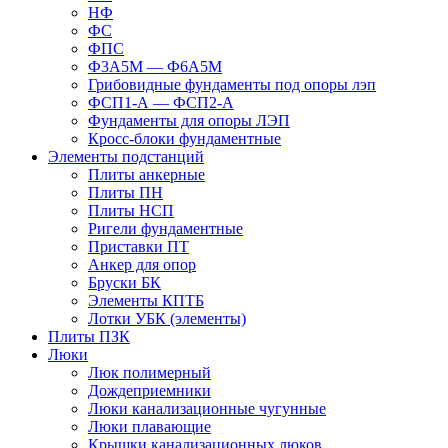
НФ
ФС
ФПС
Ф3А5М — Ф6А5М
Грибовидные фундаменты под опоры лэп
ФСП1-А — ФСП2-А
Фундаменты для опоры ЛЭП
Кросс-блоки фундаментные
Элементы подстанций
Плиты анкерные
Плиты ПН
Плиты НСП
Ригели фундаментные
Приставки ПТ
Анкер для опор
Бруски БК
Элементы КПТБ
Лотки УБК (элементы)
Плиты ПЗК
Люки
Люк полимерный
Дождеприемники
Люки канализационные чугунные
Люки плавающие
Крышки канализационных люков