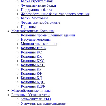
Балка строительная
Фундаментные балки
Подкрановая балка
Железобетонные балки таврового сечения
Балки Мостовые
Фермы железобетонные
Прогоны
Железобетонные Колонны
Колонны промышленных зданий
Несущие колонны
Монолитные колонны
Колонны тип К
Колонны КС
Колонны КК
Колонны ККС
Колонны ККП
Колонны КР
Колонны КФ
Колонны КД
Колонны КДП
Колонны КДФ
Железобетонные шпалы
Бетонные Утяжелители
Утяжелители УБО
Утяжелители клиновидные