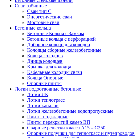
Бетонные стеновые панели
Сваи забивные
Сваи тип С
Энергетические сваи
Mостовые сваи
Бетонные кольца
Бетонные Кольца с Замком
Бетонные кольца с перфорацией
Доборное кольцо для колодца
Колодцы сборные железобетонные
Кольца колодцев
Днища колодцев
Крышка для колодца
Кабельные колодцы связи
Кольца Опорные
Опорные плиты
Лотки водоотводные бетонные
Лотки ЛК
Лотки теплотрасс
Лотки каналов
Лотки железобетонные водопропускные
Плиты подкладные
Плиты перекрытий камер ВП
Сварные решетки класса А15 – С250
Опорные подушки для теплотрасс и путепроводов