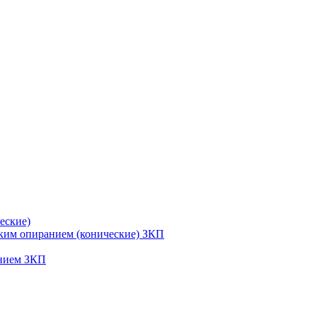
еские)
ским опиранием (конические) ЗКП
анием ЗКП