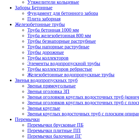
Утяжелители кольцевые
Заборы Бетонные
Фундамент для бетонного забора
Плита заборная
Железобетонные трубы
Труба бетонная 1000 мм
Труба железобетонная 800 мм
Трубы безнапорные раструбные
Трубы напорные раструбные
Трубы дорожные
Трубы коллекторов
Элементы водопропускной трубы
Трубы коллекторов ребристые
Железобетонные водопропускные трубы
Звенья водопропускных труб
Звенья прямоугольные
Звенья оголовка ЗП
Звенья оголовков круглых водосточных труб (конич
Звенья оголовков круглых водосточных труб с пло
Звенья круглые
Звенья круглых водосточных труб с плоским опир
Перемычки
Перемычки брусковые ПБ
Перемычки плитные ПП
Перемычки балочные ПГ