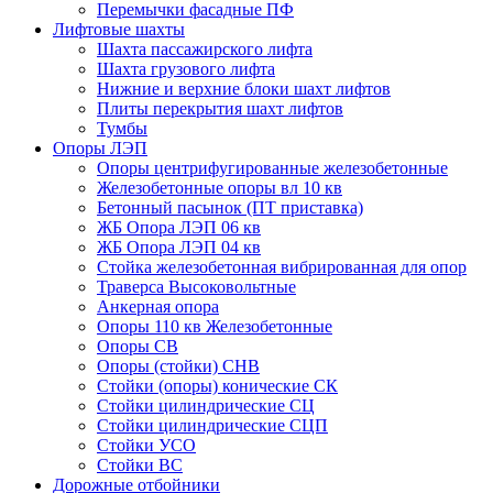
Перемычки фасадные ПФ
Лифтовые шахты
Шахта пассажирского лифта
Шахта грузового лифта
Нижние и верхние блоки шахт лифтов
Плиты перекрытия шахт лифтов
Тумбы
Опоры ЛЭП
Опоры центрифугированные железобетонные
Железобетонные опоры вл 10 кв
Бетонный пасынок (ПТ приставка)
ЖБ Опора ЛЭП 06 кв
ЖБ Опора ЛЭП 04 кв
Стойка железобетонная вибрированная для опор
Траверса Высоковольтные
Анкерная опора
Опоры 110 кв Железобетонные
Опоры СВ
Опоры (стойки) СНВ
Стойки (опоры) конические СК
Стойки цилиндрические СЦ
Стойки цилиндрические СЦП
Стойки УСО
Стойки ВС
Дорожные отбойники