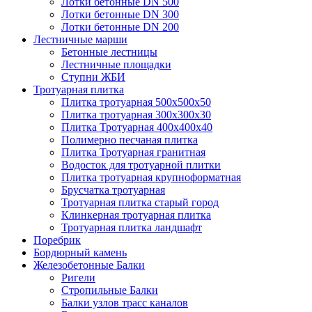
Лотки бетонные DN 500
Лотки бетонные DN 300
Лотки бетонные DN 200
Лестничные марши
Бетонные лестницы
Лестничные площадки
Ступни ЖБИ
Тротуарная плитка
Плитка тротуарная 500х500х50
Плитка тротуарная 300х300х30
Плитка Тротуарная 400x400x40
Полимерно песчаная плитка
Плитка Тротуарная гранитная
Водосток для тротуарной плитки
Плитка тротуарная крупноформатная
Брусчатка тротуарная
Тротуарная плитка старый город
Клинкерная тротуарная плитка
Тротуарная плитка ландшафт
Поребрик
Бордюрный камень
Железобетонные Балки
Ригели
Стропильные Балки
Балки узлов трасс каналов